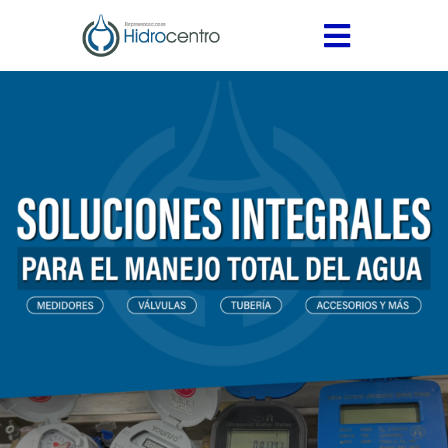
INICIO
SERVICIOS
PRODUCTOS
Medidores
CONTÁCTANOS
Válvulas
Accesorios
Termofusión