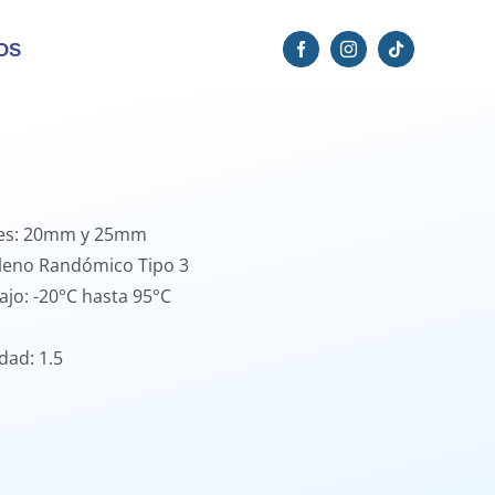
OS
les: 20mm y 25mm
ileno Randómico Tipo 3
jo: -20°C hasta 95°C
dad: 1.5