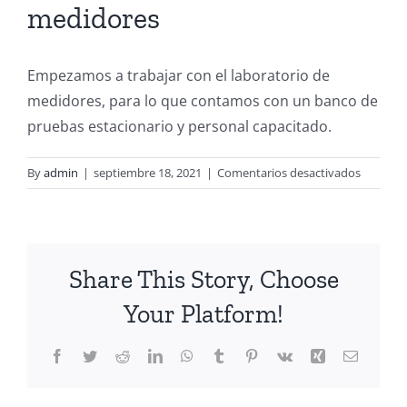
medidores
Empezamos a trabajar con el laboratorio de
medidores, para lo que contamos con un banco de
pruebas estacionario y personal capacitado.
en
By
admin
|
septiembre 18, 2021
|
Comentarios desactivados
Banco
de
pruebas
para
Share This Story, Choose
medidor
Your Platform!
Facebook
Twitter
Reddit
LinkedIn
WhatsApp
Tumblr
Pinterest
Vk
Xing
Email