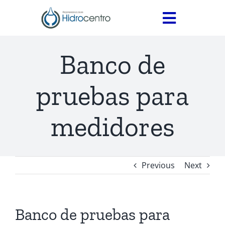
Skip
to
Toggle
content
Navigati
INICIO
Banco de
SERVICIOS
pruebas para
PRODUCTOS
Medidores
CONTÁCTANOS
medidores
Válvulas
Accesorios
Previous
Next
Termofusión
Banco de pruebas para