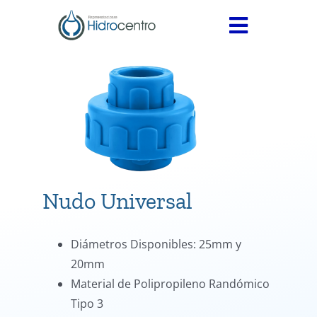
Skip
to
Toggle
content
Navigati
INICIO
SERVICIOS
PRODUCTOS
Medidores
CONTÁCTANOS
Válvulas
Nudo Universal
Accesorios
Diámetros Disponibles: 25mm y
Termofusión
20mm
Material de Polipropileno Randómico
Tipo 3