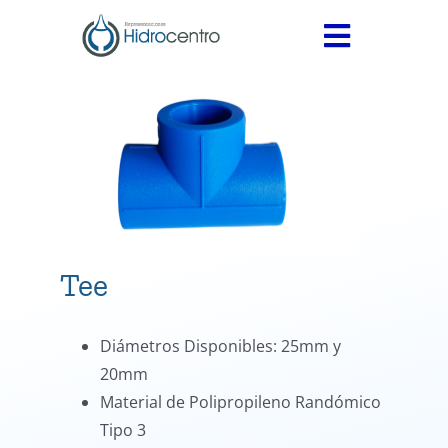
Skip
to
Toggle
content
Navigati
INICIO
SERVICIOS
PRODUCTOS
Medidores
CONTÁCTANOS
Válvulas
Tee
Accesorios
Diámetros Disponibles: 25mm y
Termofusión
20mm
Material de Polipropileno Randómico
Tipo 3