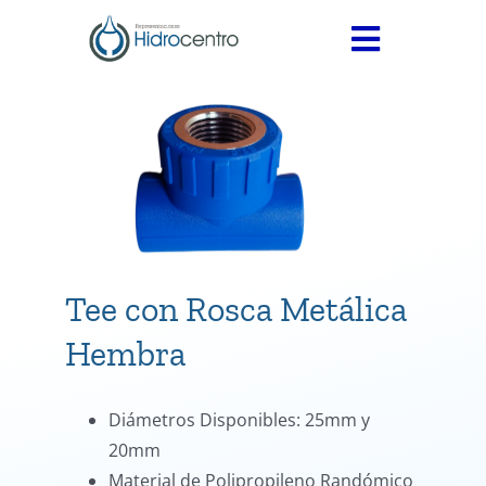
Skip
to
Toggle
content
Navigati
INICIO
SERVICIOS
PRODUCTOS
Medidores
CONTÁCTANOS
Válvulas
Tee con Rosca Metálica
Accesorios
Hembra
Termofusión
Diámetros Disponibles: 25mm y
20mm
Material de Polipropileno Randómico