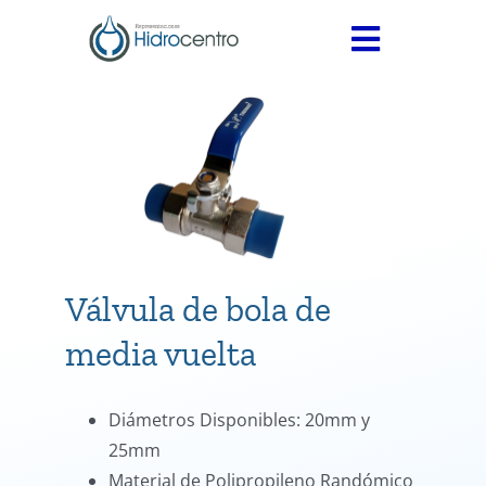
Skip
to
Toggle
content
Navigati
INICIO
SERVICIOS
PRODUCTOS
Medidores
CONTÁCTANOS
Válvulas
Válvula de bola de
Accesorios
media vuelta
Termofusión
Diámetros Disponibles: 20mm y
25mm
Material de Polipropileno Randómico