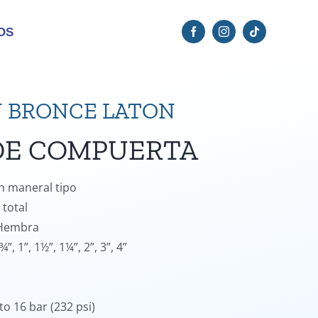
OS
N BRONCE LATON
DE COMPUERTA
n maneral tipo
 total
 Hembra
”, 1”, 1½”, 1¼”, 2”, 3”, 4”
o 16 bar (232 psi)