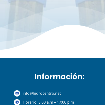
Información:
info@hidrocentro.net
Horario: 8:00 a.m – 17:00 p.m