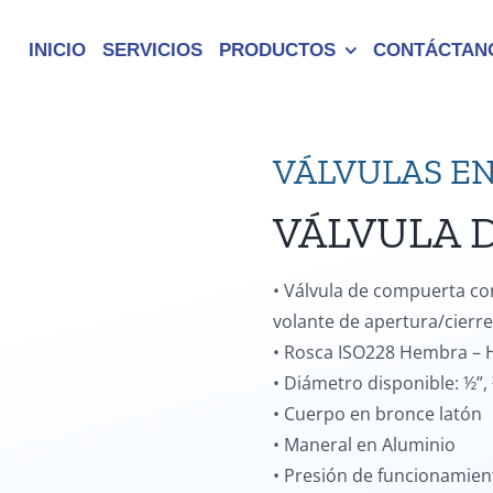
INICIO
SERVICIOS
PRODUCTOS
CONTÁCTAN
VÁLVULAS E
VÁLVULA 
• Válvula de compuerta co
volante de apertura/cierre
• Rosca ISO228 Hembra –
• Diámetro disponible: ½”, ¾
• Cuerpo en bronce latón
• Maneral en Aluminio
• Presión de funcionamient