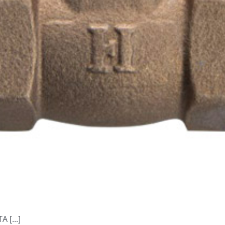
[...]