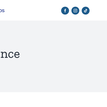
OS
once