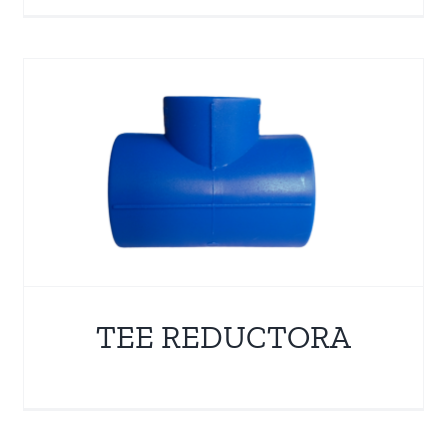
TUBERÍA
Termofusión
Tubería PPR
TEE REDUCTORA